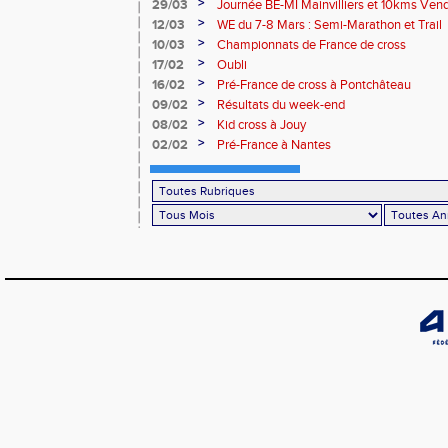
>
29/03
Journée BE-MI Mainvilliers et 10kms Ve
>
12/03
WE du 7-8 Mars : Semi-Marathon et Trail
>
10/03
Championnats de France de cross
>
17/02
Oubli
>
16/02
Pré-France de cross à Pontchâteau
>
09/02
Résultats du week-end
>
08/02
Kid cross à Jouy
>
02/02
Pré-France à Nantes