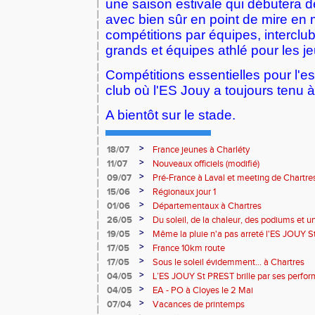
une saison estivale qui débutera dè
avec bien sûr en point de mire en m
compétitions par équipes, interclub
grands et équipes athlé pour les j
Compétitions essentielles pour l'es
club où l'ES Jouy a toujours tenu à
A bientôt sur le stade.
>
18/07
France jeunes à Charléty
>
11/07
Nouveaux officiels (modifié)
>
09/07
Pré-France à Laval et meeting de Chartre
>
15/06
Régionaux jour 1
>
01/06
Départementaux à Chartres
>
26/05
Du soleil, de la chaleur, des podiums et un
de Maintenon
>
19/05
Même la pluie n'a pas arreté l'ES JOUY 
titre à Bourges !!
>
17/05
France 10km route
>
17/05
Sous le soleil évidemment... à Chartres
>
04/05
L’ES JOUY St PREST brille par ses perfor
le stade de Dreux
>
04/05
EA - PO à Cloyes le 2 Mai
>
07/04
Vacances de printemps