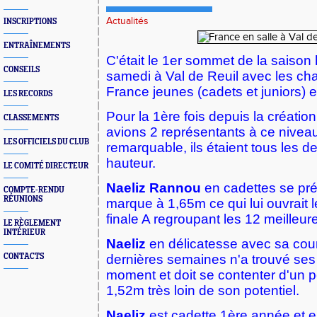
Actualités
INSCRIPTIONS
ENTRAÎNEMENTS
C'était le 1er sommet de la saison 
CONSEILS
samedi à Val de Reuil avec les c
France jeunes (cadets et juniors) e
LES RECORDS
Pour la 1ère fois depuis la créatio
CLASSEMENTS
avions 2 représentants à ce niveau 
LES OFFICIELS DU CLUB
remarquable, ils étaient tous les de
hauteur.
LE COMITÉ DIRECTEUR
Naeliz Rannou
en cadettes se pr
COMPTE-RENDU
RÉUNIONS
marque à 1,65m ce qui lui ouvrait 
finale A regroupant les 12 meilleure
LE RÈGLEMENT
INTÉRIEUR
Naeliz
en délicatesse avec sa cou
CONTACTS
dernières semaines n'a trouvé se
moment et doit se contenter d'un 
1,52m très loin de son potentiel .
Naeliz
est cadette 1ère année et ell