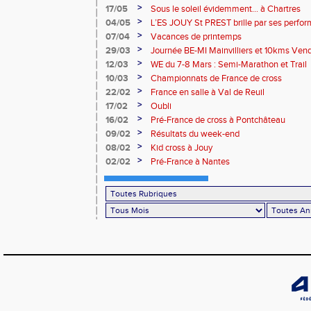
>
17/05
Sous le soleil évidemment... à Chartres
>
04/05
L’ES JOUY St PREST brille par ses perfor
le stade de Dreux
>
07/04
Vacances de printemps
>
29/03
Journée BE-MI Mainvilliers et 10kms Ve
>
12/03
WE du 7-8 Mars : Semi-Marathon et Trail
>
10/03
Championnats de France de cross
>
22/02
France en salle à Val de Reuil
>
17/02
Oubli
>
16/02
Pré-France de cross à Pontchâteau
>
09/02
Résultats du week-end
>
08/02
Kid cross à Jouy
>
02/02
Pré-France à Nantes