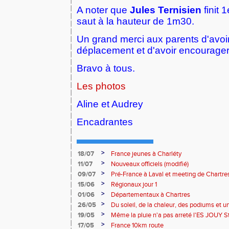
A noter que
Jules Ternisien
finit
saut à la hauteur de 1m30.
Un grand merci aux parents d'avoir 
déplacement et d'avoir encourager 
Bravo à tous.
Les photos
Aline et Audrey
Encadrantes
>
18/07
France jeunes à Charléty
>
11/07
Nouveaux officiels (modifié)
>
09/07
Pré-France à Laval et meeting de Chartre
>
15/06
Régionaux jour 1
>
01/06
Départementaux à Chartres
>
26/05
Du soleil, de la chaleur, des podiums et un
de Maintenon
>
19/05
Même la pluie n'a pas arreté l'ES JOUY 
titre à Bourges !!
>
17/05
France 10km route