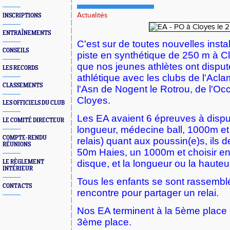
Actualités
INSCRIPTIONS
ENTRAÎNEMENTS
C'est sur de toutes nouvelles instal
CONSEILS
piste en synthétique de 250 m à Cl
que nos jeunes athlètes ont dispu
LES RECORDS
athlétique avec les clubs de l'Acl
CLASSEMENTS
l'Asn de Nogent le Rotrou, de l'Oc
Cloyes.
LES OFFICIELS DU CLUB
Les EA avaient 6 épreuves à disput
LE COMITÉ DIRECTEUR
longueur, médecine ball, 1000m e
COMPTE-RENDU
relais) quant aux poussin(e)s, ils d
RÉUNIONS
50m Haies, un 1000m et choisir ent
disque, et la longueur ou la hauteu
LE RÈGLEMENT
INTÉRIEUR
Tous les enfants se sont rassemblés
CONTACTS
rencontre pour partager un relai.
Nos EA terminent à la 5ème place 
3ème place.