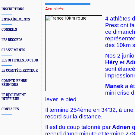
Actualités
INSCRIPTIONS
4 athlètes 
ENTRAÎNEMENTS
Prest ont f
CONSEILS
ce dimanch
représenter
LES RECORDS
des 10km s
CLASSEMENTS
Nos 2 juni
LES OFFICIELS DU CLUB
Héry
et
Adr
sont élancé
LE COMITÉ DIRECTEUR
impression
COMPTE-RENDU
RÉUNIONS
Manek
a é
mini crise d
LE RÈGLEMENT
lever le pied..
INTÉRIEUR
Il termine 254ème en 34'32, à une
CONTACTS
record sur la distance.
Il est du coup talonné par
Adrien
q
record d'une minute et termine 27