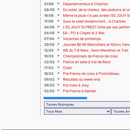
>
01/06
Départementaux à Chartres
>
26/05
Du soleil, de la chaleur, des podiums et un
de Maintenon
>
19/05
Même la pluie n'a pas arreté l'ES JOUY 
titre à Bourges !!
>
17/05
Sous le soleil évidemment... à Chartres
>
04/05
L’ES JOUY St PREST brille par ses perfor
le stade de Dreux
>
04/05
EA - PO à Cloyes le 2 Mai
>
07/04
Vacances de printemps
>
29/03
Journée BE-MI Mainvilliers et 10kms Ve
>
12/03
WE du 7-8 Mars : Semi-Marathon et Trail
>
10/03
Championnats de France de cross
>
22/02
France en salle à Val de Reuil
>
17/02
Oubli
>
16/02
Pré-France de cross à Pontchâteau
>
09/02
Résultats du week-end
>
08/02
Kid cross à Jouy
>
02/02
Pré-France à Nantes