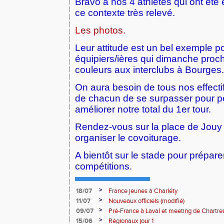
Bravo à nos 4 athlètes qui ont été
ce contexte très relevé.
Les photos.
Leur attitude est un bel exemple po
équipiers/ières qui dimanche proc
couleurs aux interclubs à Bourges
On aura besoin de tous nos effectif
de chacun de se surpasser pour pe
améliorer notre total du 1er tour.
Rendez-vous sur la place de Jouy
organiser le covoiturage.
A bientôt sur le stade pour prépare
compétitions.
>
18/07
France jeunes à Charléty
>
11/07
Nouveaux officiels (modifié)
>
09/07
Pré-France à Laval et meeting de Chartre
>
15/06
Régionaux jour 1