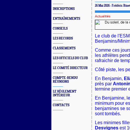
26 Mai 2026 - Frédéric Bine
INSCRIPTIONS
Actualités
ENTRAÎNEMENTS
CONSEILS
Le club de l'ESM
LES RECORDS
Benjamins/Minim
CLASSEMENTS
Comme ces jours 
les athlètes pend
LES OFFICIELS DU CLUB
rafraichir de tem
LE COMITÉ DIRECTEUR
Côté piste, les 
COMPTE-RENDU
En Benjamin,
El
RÉUNIONS
près par
Antoni
termine premier 
LE RÈGLEMENT
INTÉRIEUR
En Benjamine, le n
minimum pour esp
CONTACTS
benjamines se so
sont tombés.
Les minimes fill
Desvignes
est 