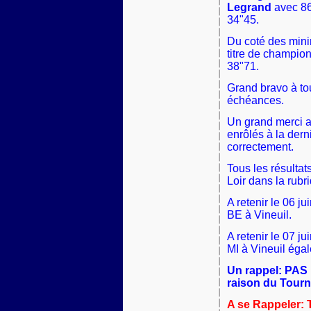
Legrand
avec 86
34"45.
Du coté des min
titre de champion
38"71.
Grand bravo à to
échéances.
Un grand merci au
enrôlés à la dern
correctement.
Tous les résultats
Loir dans la rubr
A retenir le 06 ju
BE à Vineuil.
A retenir le 07 ju
MI à Vineuil éga
Un rappel: PAS
raison du Tourn
A se Rappeler: 