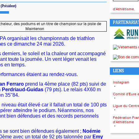
t (Président)
d'Athlétisme.
PARTENARIA
PA organisait les championnats de triathlon
es ce dimanche 24 mai 2026.
derniers, le soleil et la chaleur ont accompagné
ant toute la journée. Un vent léger venait les
ps en temps.
LIENS
performances étaient au rendez-vous.
Instagram
ian Ferraro
prend la 4ème place (82 pts) suivi de
n Perdriaud-Guidas
(79 pts). Le relais 4X60 m
Comité d'Eure e
en 35"84.
iveau était élevé car il fallait un total de 100 pts
Ligue du Centr
érer atteindre le podium. Néanmoins, nos
nt bien défendues et des records personnels
Fédération Fra
d'Athlétisme
es se sont bien défendues également ;
Noémie
10ème avec un total de 92 pts talonnée par
Emy