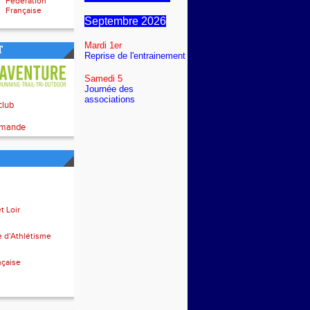
Fédération
Française
Septembre 2026
Mardi 1er
T
Reprise de l'entrainement
Samedi 5
Journée des
associations
t Loir
e d'Athlétisme
nçaise