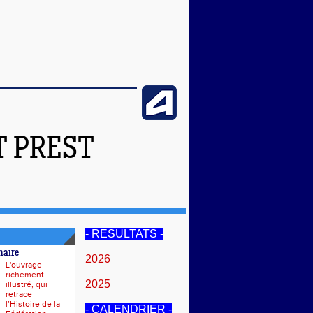
T PREST
- RESULTATS -
naire
2026
L'ouvrage
richement
2025
illustré, qui
retrace
l’Histoire de la
- CALENDRIER -