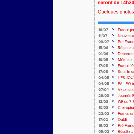
seront de 14h30
Quelques photos 
>
18/07
France je
>
11/07
Nouveaux 
>
09/07
Pré-Franc
>
15/06
Régionaux
>
01/06
Départem
>
19/05
Même la p
titre à Bo
>
17/05
France 1
>
17/05
Sous le s
>
04/05
L’ES JOUY
le stade 
>
04/05
EA - PO à
>
07/04
Vacances
>
29/03
Journée B
>
12/03
WE du 7-8
>
10/03
Champion
>
22/02
France en
>
17/02
Oubli
>
16/02
Pré-Franc
>
09/02
Résultat