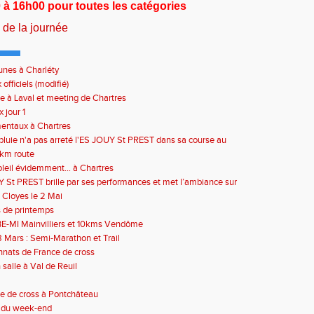
 à 16h00 pour toutes les catégories
de la journée
unes à Charléty
officiels (modifié)
e à Laval et meeting de Chartres
 jour 1
entaux à Chartres
luie n'a pas arreté l'ES JOUY St PREST dans sa course au
urges !!
0km route
oleil évidemment... à Chartres
 St PREST brille par ses performances et met l’ambiance sur
de Dreux
 Cloyes le 2 Mai
 de printemps
E-MI Mainvilliers et 10kms Vendôme
 Mars : Semi-Marathon et Trail
nats de France de cross
 salle à Val de Reuil
e de cross à Pontchâteau
s du week-end