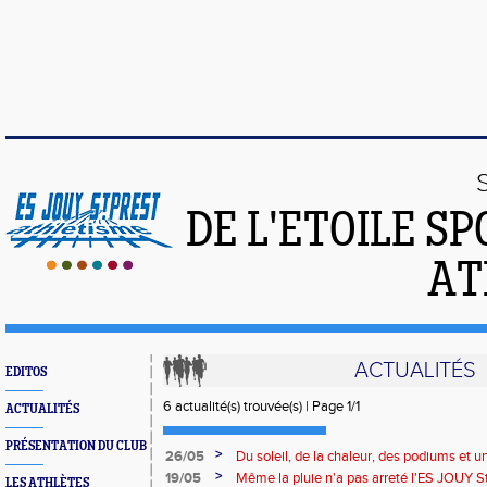
DE L'ETOILE S
AT
ACTUALITÉS
EDITOS
6 actualité(s) trouvée(s) | Page 1/1
ACTUALITÉS
PRÉSENTATION DU CLUB
>
26/05
Du soleil, de la chaleur, des podiums et un
de Maintenon
>
19/05
Même la pluie n'a pas arreté l'ES JOUY 
LES ATHLÈTES