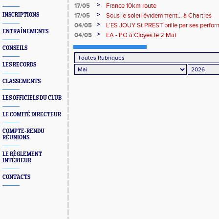
titre à Bourges !!
>
17/05
France 10km route
>
INSCRIPTIONS
17/05
Sous le soleil évidemment... à Chartres
>
04/05
L’ES JOUY St PREST brille par ses perfor
ENTRAÎNEMENTS
le stade de Dreux
>
04/05
EA - PO à Cloyes le 2 Mai
CONSEILS
LES RECORDS
CLASSEMENTS
LES OFFICIELS DU CLUB
LE COMITÉ DIRECTEUR
COMPTE-RENDU
RÉUNIONS
LE RÈGLEMENT
INTÉRIEUR
CONTACTS